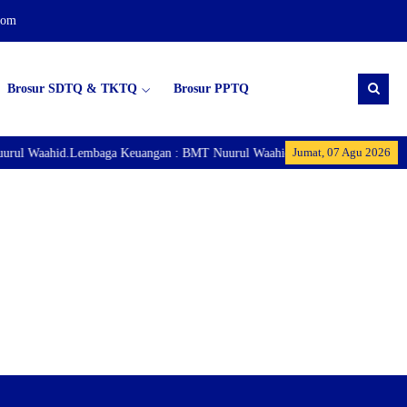
com
Brosur SDTQ & TKTQ
Brosur PPTQ
Jumat, 07 Agu 2026
rul Waahid.Lembaga Keuangan : BMT Nuurul Waahid. Lembaga Ekonomi : Pus