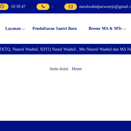
10
:
39
:
47
-
nurulwahidpurworejo@gmail.
Layanan
Pendaftaran Santri Baru
Brosur MA & MTs
TKTQ, Nuurul Waahid, SDTQ Nuuul Waahid , Mts Nuurul Waahid dan MA Nuu
Anda disini :
Home