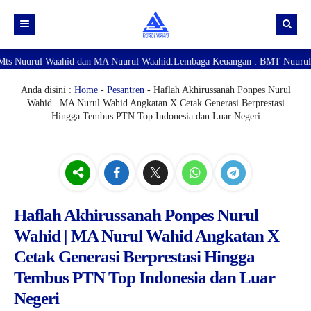
ul Waahid dan MA Nuurul Waahid.Lembaga Keuangan : BMT Nuurul Waahid. L
Beranda
Profil
Anda disini :
Home
-
Pesantren
- Haflah Akhirussanah Ponpes Nurul
Wahid | MA Nurul Wahid Angkatan X Cetak Generasi Berprestasi
Lembaga Pendidikan
Visi & Misi
Hingga Tembus PTN Top Indonesia dan Luar Negeri
Layanan
Lintas Sejarah
MA Nuurul Waahid
Pendaftaran Santri Baru
Lintas Sejarah Pondok Pesantren Nurul Wahid
SDTQ Nuurul Waahid
MA Nuurul Waahid
Brosur MA & MTs
Haflah Akhirussanah Ponpes Nurul
Brosur SDTQ & TKTQ
Brosur MA
Wahid | MA Nurul Wahid Angkatan X
Brosur PPTQ
Brosur Mts
Brosur SDTQ
1A
Cetak Generasi Berprestasi Hingga
Brosur TKTQ
2A
1B
1C
Tembus PTN Top Indonesia dan Luar
Negeri
2B
2C
1D