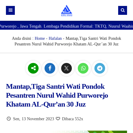
, Jawa Tengah. Lembaga Pendidikan Formal: TKTQ, Nuurul Waahid, SDTQ Nu
Beranda
Profil
Anda disini :
Home
-
Hafalan
- Mantap,Tiga Santri Wati Pondok
Pesantren Nurul Wahid Purworejo Khatam AL-Qur’an 30 Juz
Lembaga Pendidikan
Visi & Misi
Layanan
Lintas Sejarah
MA Nuurul Waahid
Pendaftaran Santri Baru
Lintas Sejarah Pondok Pesantren Nurul Wahid
SDTQ Nuurul Waahid
MA Nuurul Waahid
Brosur MA & MTs
Mantap,Tiga Santri Wati Pondok
Pesantren Nurul Wahid Purworejo
Brosur SDTQ & TKTQ
Brosur MA
Khatam AL-Qur’an 30 Juz
Brosur PPTQ
Brosur Mts
Brosur SDTQ
1A
Brosur TKTQ
2A
1B
1C
Sen, 13 November 2023
Dibaca 552x
2B
2C
1D