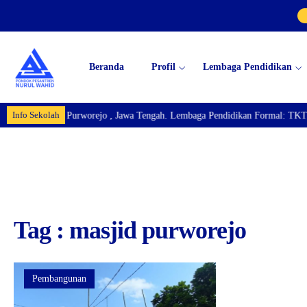
Beranda
Profil
Lembaga Pendidikan
Info Sekolah
 Km.04 Bayan, Purworejo , Jawa Tengah. Lembaga Pendidikan Formal: TKTQ
Tag : masjid purworejo
Pembangunan