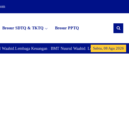
com
Brosur SDTQ & TKTQ
Brosur PPTQ
Sabtu, 08 Agu 2026
aahid.Lembaga Keuangan : BMT Nuurul Waahid. Lembaga Ekonomi : Puspata