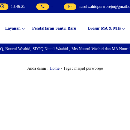
13
:
46
:
25
-
nurulwahidpurworejo@gmail.
Layanan
Pendaftaran Santri Baru
Brosur MA & MTs
, Nuurul Waahid, SDTQ Nuuul Waahid , Mts Nuurul Waahid dan MA Nuurul W
Anda disini :
Home
-
Tags : masjid purworejo