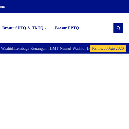
com
Brosur SDTQ & TKTQ
Brosur PPTQ
Kamis, 06 Agu 2026
aahid.Lembaga Keuangan : BMT Nuurul Waahid. Lembaga Ekonomi : Puspatan