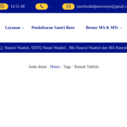
14
:
51
:
48
-
nurulwahidpurworejo@gmail.
Layanan
Pendaftaran Santri Baru
Brosur MA & MTs
, Nuurul Waahid, SDTQ Nuuul Waahid , Mts Nuurul Waahid dan MA Nuurul W
Anda disini :
Home
-
Tags : Rumah Tahfidz