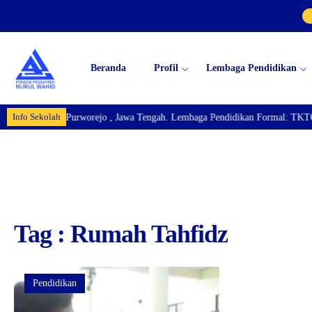
Beranda
Profil
Lembaga Pendidikan
Info Sekolah
 Km.04 Bayan, Purworejo , Jawa Tengah. Lembaga Pendidikan Formal: TKTQ
Tag : Rumah Tahfidz
Pendidikan