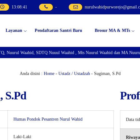
13
:
08
:
41
-
nurulwahidpurworejo@gmail.
Layanan
Pendaftaran Santri Baru
Brosur MA & MTs
Q, Nuurul Waahid, SDTQ Nuuul Waahid , Mts Nuurul Waahid dan MA Nuurul 
Anda disini :
Home
-
Ustadz / Ustadzah
- Sugiman, S.Pd
, S.Pd
Prof
Humas Pondok Pesantren Nurul Wahid
Data ti
Laki-Laki
Riwaya