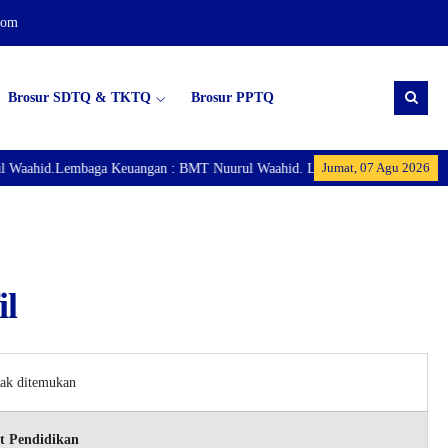
com
Brosur SDTQ & TKTQ
Brosur PPTQ
Jumat, 07 Agu 2026
Waahid.Lembaga Keuangan : BMT Nuurul Waahid. Lembaga Ekonomi : Puspata
il
dak ditemukan
t Pendidikan