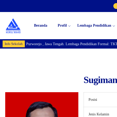
Beranda
Profil
Lembaga Pendidikan
Info Sekolah
 Km.04 Bayan, Purworejo , Jawa Tengah. Lembaga Pendidikan Formal: TKT
Sugiman
Posisi
Jenis Kelamin