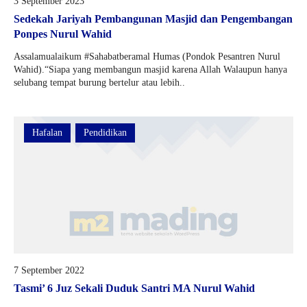
3 September 2023
2D
Sedekah Jariyah Pembangunan Masjid dan Pengembangan
Ponpes Nurul Wahid
Assalamualaikum #Sahabatberamal Humas (Pondok Pesantren Nurul
Wahid).“Siapa yang membangun masjid karena Allah Walaupun hanya
selubang tempat burung bertelur atau lebih..
Hafalan
Pendidikan
7 September 2022
Tasmi’ 6 Juz Sekali Duduk Santri MA Nurul Wahid